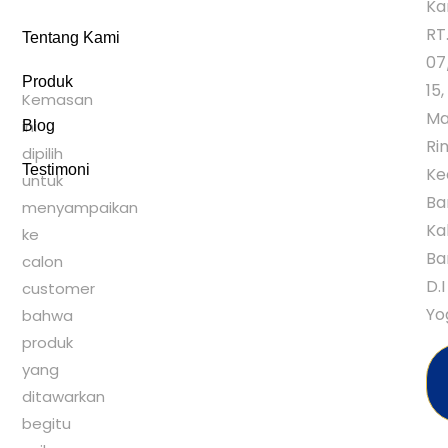
Ka
RT
Tentang Kami
07
Produk
15,
Kemasan
Ma
ini
Blog
Rin
dipilih
Testimoni
Ke
untuk
Ba
menyampaikan
Ka
ke
Ba
calon
D.I
customer
Yo
bahwa
produk
yang
ditawarkan
begitu