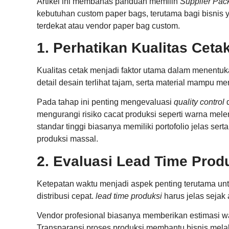
Artikel ini membahas panduan memilih
Supplier Pac
kebutuhan custom paper bags, terutama bagi bisnis 
terdekat atau vendor paper bag custom.
1. Perhatikan Kualitas Ceta
Kualitas cetak menjadi faktor utama dalam menentuk
detail desain terlihat tajam, serta material mampu m
Pada tahap ini penting mengevaluasi
quality control
d
mengurangi risiko cacat produksi seperti warna mel
standar tinggi biasanya memiliki portofolio jelas se
produksi massal.
2. Evaluasi Lead Time Prod
Ketepatan waktu menjadi aspek penting terutama unt
distribusi cepat.
lead time produksi
harus jelas sejak
Vendor profesional biasanya memberikan estimasi wakt
Transparansi proses produksi membantu bisnis melak