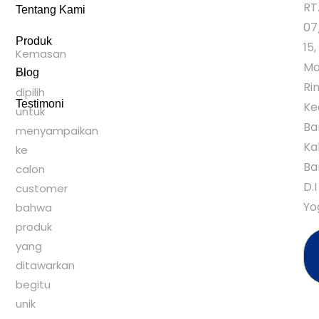
RT
Tentang Kami
07
Produk
15,
Kemasan
Ma
ini
Blog
Rin
dipilih
Testimoni
Ke
untuk
Ba
menyampaikan
Ka
ke
Ba
calon
D.I
customer
Yo
bahwa
produk
yang
ditawarkan
begitu
unik