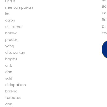
untuk
Ba
menyampaikan
Ka
ke
Ba
calon
D.I
customer
Yo
bahwa
produk
yang
ditawarkan
begitu
unik
dan
sulit
didapatkan
karena
terbatas
dan