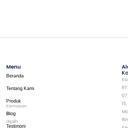
Menu
A
K
Beranda
Ka
RT
Tentang Kami
07
Produk
15,
Kemasan
Ma
ini
Blog
Rin
dipilih
Testimoni
Ke