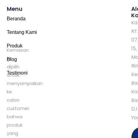
Menu
A
K
Beranda
Ka
RT
Tentang Kami
07
Produk
15,
Kemasan
Ma
ini
Blog
Rin
dipilih
Testimoni
Ke
untuk
Ba
menyampaikan
Ka
ke
calon
Ba
customer
D.I
bahwa
Yo
produk
yang