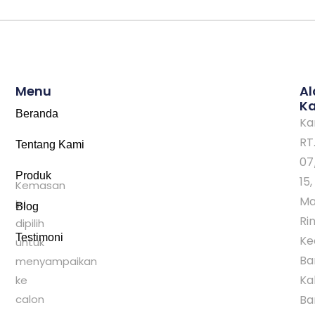
Menu
A
K
Beranda
Ka
RT
Tentang Kami
07
Produk
15,
Kemasan
Ma
ini
Blog
Rin
dipilih
Testimoni
Ke
untuk
Ba
menyampaikan
Ka
ke
calon
Ba