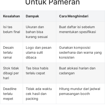
Untuk Pameran
Kesalahan
Dampak
Cara Menghindari
Isi tas
Ukuran dan
Buat daftar isi sebelum
belum final
bahan bisa
menentukan spesifikasi
kurang sesuai
Desain
Logo dan pesan
Gunakan komposisi
terlalu
utama sulit
sederhana dan warna yang
ramai
dibaca
konsisten
Stok tidak
Tas bisa habis
Buat alokasi harian dan
dibagi per
terlalu cepat
cadangan
hari
Deadline
Tidak ada waktu
Hitung mundur dari jadwal
terlalu
cek hasil dan
pemasangan booth
mepet
packing