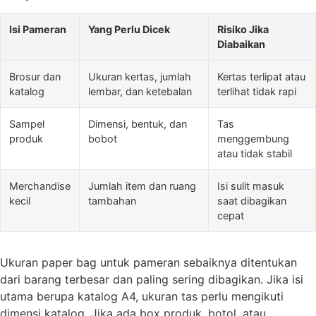
Isi Pameran
Yang Perlu Dicek
Risiko Jika
Diabaikan
Brosur dan
Ukuran kertas, jumlah
Kertas terlipat atau
katalog
lembar, dan ketebalan
terlihat tidak rapi
Sampel
Dimensi, bentuk, dan
Tas
produk
bobot
menggembung
atau tidak stabil
Merchandise
Jumlah item dan ruang
Isi sulit masuk
kecil
tambahan
saat dibagikan
cepat
Ukuran paper bag untuk pameran sebaiknya ditentukan
dari barang terbesar dan paling sering dibagikan. Jika isi
utama berupa katalog A4, ukuran tas perlu mengikuti
dimensi katalog. Jika ada box produk, botol, atau