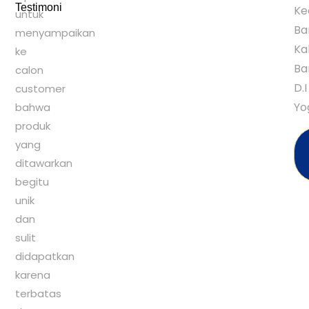
Testimoni
Ke
untuk
Ba
menyampaikan
Ka
ke
Ba
calon
D.I
customer
Yo
bahwa
produk
yang
ditawarkan
begitu
unik
dan
sulit
didapatkan
karena
terbatas