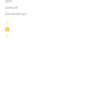
dan
banyak
peminatnya.