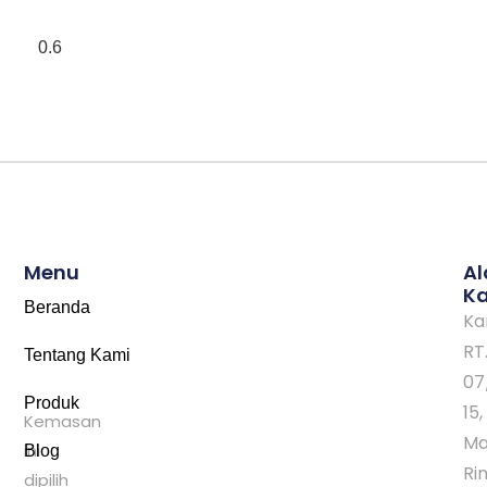
Menu
A
K
Beranda
Ka
RT
Tentang Kami
07
Produk
15,
Kemasan
Ma
ini
Blog
Rin
dipilih