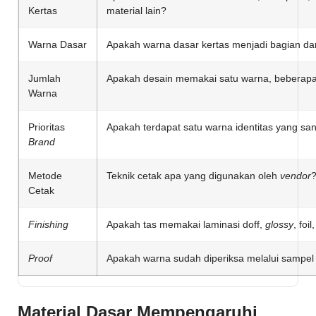
Kertas
material lain?
Warna Dasar
Apakah warna dasar kertas menjadi bagian dar
Jumlah
Apakah desain memakai satu warna, beberap
Warna
Prioritas
Apakah terdapat satu warna identitas yang sa
Brand
Metode
Teknik cetak apa yang digunakan oleh
vendor
Cetak
Finishing
Apakah tas memakai laminasi doff,
glossy
, foi
Proof
Apakah warna sudah diperiksa melalui sampel 
Material Dasar Mempengaruhi